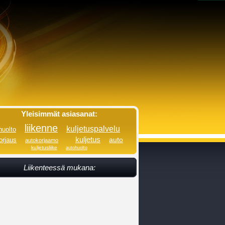
Yleisimmät asiasanat:
liikenne
kuljetuspalvelu
huolto
kuljetus
auto
orjaus
autokorjaamo
kuljetusliike
autohuolto
Liikenteessä mukana: