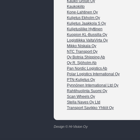
Kauko Group Oy
Kaukokiito
Kone-Lahtinen Oy
Kuljetus Ekholm Oy
Kuljetus Jaakkola S Oy
Kuljetusliike Hyttinen
Kuopion KL-Bussilla Oy
Logistiikka ValtaVirta Oy
Mikko Niskala Oy
NTC Transport Oy
Oy Botnia Shipping Ab
Oy R. Sjöholm Ab
Pan Nordic Logistics Ab
Polar Logistics International Oy
PTN-Kuljetus Oy
Pynnönen International Ltd Oy
Rahtihuolinta Suomi Oy
Scan Wheels Oy
Stella Naves Oy Ltd
Transport Savikko Yhtiöt Oy
Design © Hi-Vision Oy