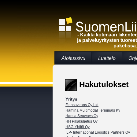
- Kaikki kotimaan liikent
ja palveluyritysten tuoree
paketissa.
Aloitussivu
Luettelo
Ohj
Hakutulokset
Yritys
Finnsovtrans Oy Ltd
Hamina Multimodal Terminals Ky
Hansa Seaways Oy
HH Pikakuljetus Oy
HSG-Yhtiöt Oy
ILP- International Logistics Partners Oy