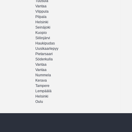
Tuusula
Vantaa
Vilppula
Pilpala
Helsinki
Seinäjoki
Kuopio
Siilinjärvi
Haukipudas
Uusikaarlepyy
Pietarsaari
Söderkulla
Vantaa
Vantaa
Nummela
Kerava
Tampere
Lempäälä
Helsinki
Oulu