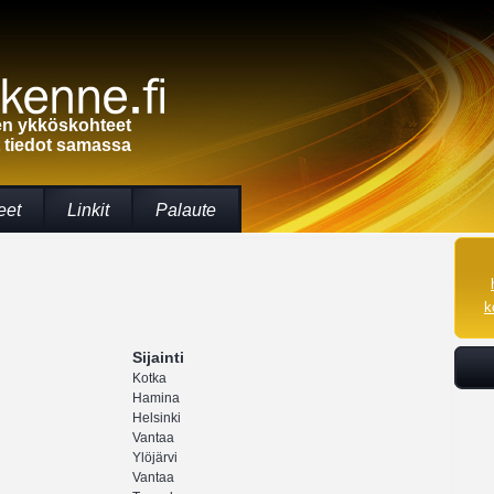
een ykköskohteet
t tiedot samassa
eet
Linkit
Palaute
k
Sijainti
Kotka
Hamina
Helsinki
Vantaa
Ylöjärvi
Vantaa