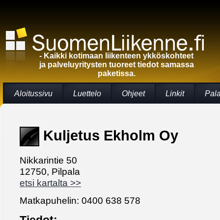
- Kaikki kotimaan liikenteen ykköskohteet
ja palveluyritysten tuoreet tiedot samassa
paketissa.
Aloitussivu
Luettelo
Ohjeet
Linkit
Pal
Kuljetus Ekholm Oy
Nikkarintie 50
12750, Pilpala
etsi kartalta >>
Matkapuhelin: 0400 638 578