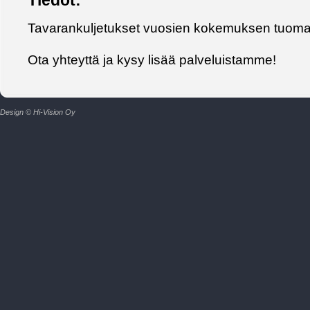
Tiedot:
Tavarankuljetukset vuosien kokemuksen tuomall
Ota yhteyttä ja kysy lisää palveluistamme!
Design © Hi-Vision Oy