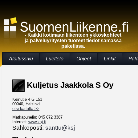
- Kaikki kotimaan liikenteen ykköskohteet
ja palveluyritysten tuoreet tiedot samassa
paketissa.
Aloitussivu
Luettelo
Ohjeet
Linkit
Pal
Kuljetus Jaakkola S Oy
Keinutie 4 G 153
00940, Helsinki
etsi kartalta >>
Matkapuhelin: 045 672 3387
Internet:
www.ksj.fi
Sähköposti:
santtu@ksj