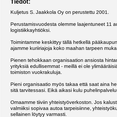
Tiedot:
Kuljetus S. Jaakkola Oy on perustettu 2001.
Perustamisvuodesta olemme laajentuneet 11 au
logistiikkayhtiöksi.
Toimintamme keskittyy tällä hetkellä pääkaupun
ajamme kuriiriajoja koko maahan tarpeen muka
Pienen tehokkaan organisaation ansiosta hint
yrityksiä edullisemmat - meillä ei ole ylimääräisi
toimiston vuokrakuluja.
Pieni organisaatio myös takaa että saat aina he
sitä tarvitessasi. Eikä aikasi kulu puhelinpalvel
Omaamme tiiviin yhteistyöverkoston. Jos kalus
valmiiksi sopivaa autoa tarpeisiinne, yhteist
sellainen löytyy varmasti.