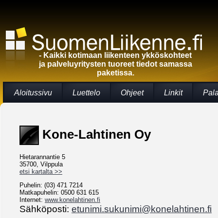
- Kaikki kotimaan liikenteen ykköskohteet
ja palveluyritysten tuoreet tiedot samassa
paketissa.
Aloitussivu
Luettelo
Ohjeet
Linkit
Pal
Kone-Lahtinen Oy
Hietarannantie 5
35700, Vilppula
etsi kartalta >>
Puhelin: (03) 471 7214
Matkapuhelin: 0500 631 615
Internet:
www.konelahtinen.fi
Sähköposti:
etunimi.sukunimi@konelahtinen.fi