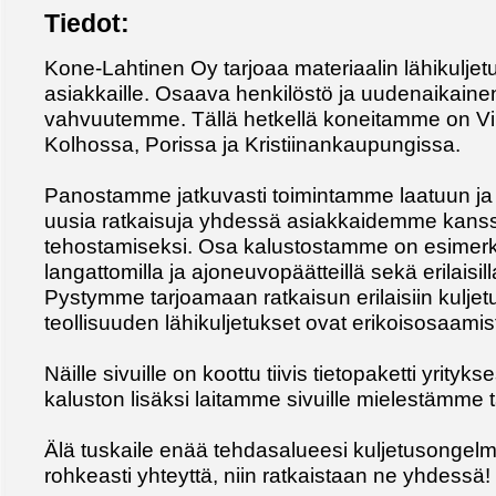
Tiedot:
Kone-Lahtinen Oy tarjoaa materiaalin lähikuljetu
asiakkaille. Osaava henkilöstö ja uudenaikaine
vahvuutemme. Tällä hetkellä koneitamme on Vi
Kolhossa, Porissa ja Kristiinankaupungissa.
Panostamme jatkuvasti toimintamme laatuun j
uusia ratkaisuja yhdessä asiakkaidemme kanssa
tehostamiseksi. Osa kalustostamme on esimerki
langattomilla ja ajoneuvopäätteillä sekä erilaisilla 
Pystymme tarjoamaan ratkaisun erilaisiin kuljetus
teollisuuden lähikuljetukset ovat erikoisosaam
Näille sivuille on koottu tiivis tietopaketti yrity
kaluston lisäksi laitamme sivuille mielestämme tär
Älä tuskaile enää tehdasalueesi kuljetusongelm
rohkeasti yhteyttä, niin ratkaistaan ne yhdessä!