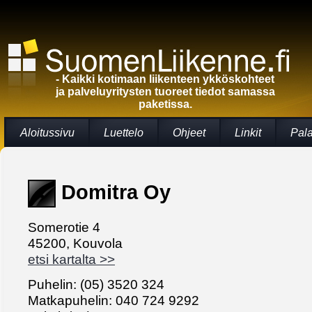
- Kaikki kotimaan liikenteen ykköskohteet
ja palveluyritysten tuoreet tiedot samassa
paketissa.
Aloitussivu
Luettelo
Ohjeet
Linkit
Pal
Domitra Oy
Somerotie 4
45200, Kouvola
etsi kartalta >>
Puhelin: (05) 3520 324
Matkapuhelin: 040 724 9292