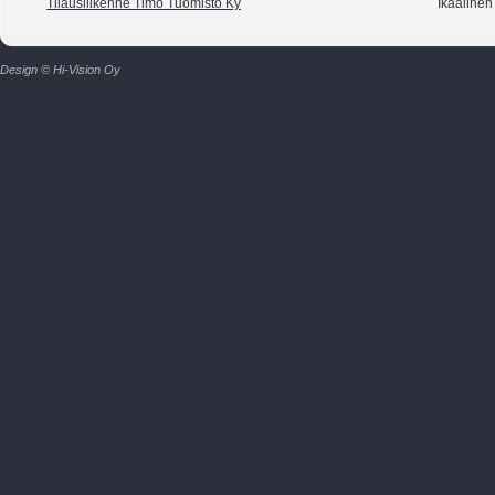
Tilausliikenne Timo Tuomisto Ky
Ikaalinen
Design © Hi-Vision Oy