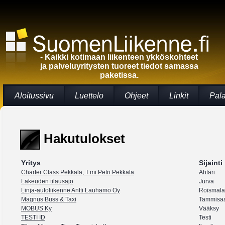
- Kaikki kotimaan liikenteen ykköskohteet
ja palveluyritysten tuoreet tiedot samassa
paketissa.
Aloitussivu
Luettelo
Ohjeet
Linkit
Pal
Hakutulokset
Yritys
Sijainti
Charter Class Pekkala, T:mi Petri Pekkala
Ähtäri
Lakeuden tilausajo
Jurva
Linja-autoliikenne Antti Lauhamo Oy
Roismala
Magnus Buss & Taxi
Tammisaa
MOBUS Ky
Vääksy
TESTI ID
Testi