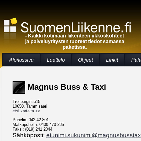
- Kaikki kotimaan liikenteen ykköskohteet
ja palveluyritysten tuoreet tiedot samassa
paketissa.
Aloitussivu
Luettelo
Ohjeet
Linkit
Pal
Magnus Buss & Taxi
Trollbergintie15
10650, Tammisaari
etsi kartalta >>
Puhelin: 042 42 801
Matkapuhelin: 0400-470 285
Faksi: (019) 241 2044
Sähköposti:
etunimi.sukunimi@magnusbusstaxi.