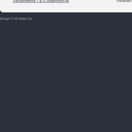
Transportfirma T & G Söderholm Ab
Parainen
Design © Hi-Vision Oy