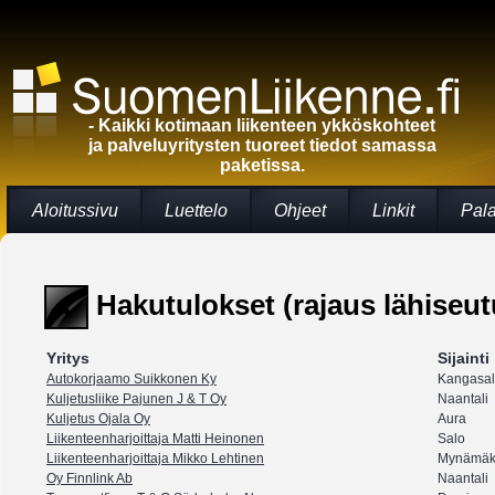
- Kaikki kotimaan liikenteen ykköskohteet
ja palveluyritysten tuoreet tiedot samassa
paketissa.
Aloitussivu
Luettelo
Ohjeet
Linkit
Pal
Hakutulokset (rajaus lähiseut
Yritys
Sijainti
Autokorjaamo Suikkonen Ky
Kangasa
Kuljetusliike Pajunen J & T Oy
Naantali
Kuljetus Ojala Oy
Aura
Liikenteenharjoittaja Matti Heinonen
Salo
Liikenteenharjoittaja Mikko Lehtinen
Mynämäk
Oy Finnlink Ab
Naantali