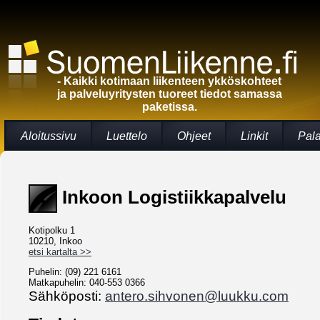
- Kaikki kotimaan liikenteen ykköskohteet
ja palveluyritysten tuoreet tiedot samassa
paketissa.
Aloitussivu
Luettelo
Ohjeet
Linkit
Pal
Inkoon Logistiikkapalvelu
Kotipolku 1
10210, Inkoo
etsi kartalta >>
Puhelin: (09) 221 6161
Matkapuhelin: 040-553 0366
Sähköposti:
antero.sihvonen@luukku.com