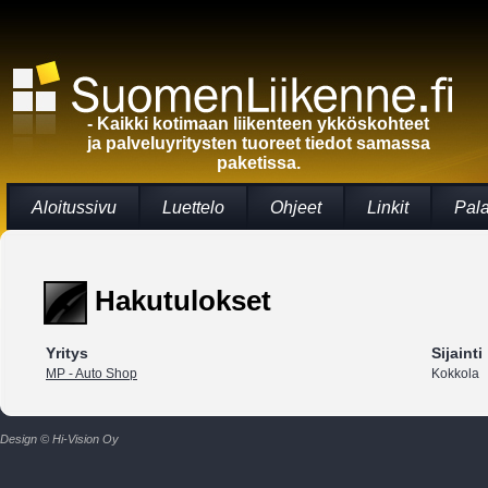
- Kaikki kotimaan liikenteen ykköskohteet
ja palveluyritysten tuoreet tiedot samassa
paketissa.
Aloitussivu
Luettelo
Ohjeet
Linkit
Pal
Hakutulokset
Yritys
Sijainti
MP - Auto Shop
Kokkola
Design © Hi-Vision Oy