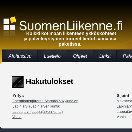
- Kaikki kotimaan liikenteen ykköskohteet
ja palveluyritysten tuoreet tiedot samassa
paketissa.
Aloitussivu
Luettelo
Ohjeet
Linkit
Pal
Hakutulokset
Yritys
Sijainti
Energiingenjörerna Stagnäs & Nylund Ab
Maksam
Lapinjärvi (Lapinjärven kunta)
Lapinjärv
Lappajärvi (Lappajärven kunta)
Lappajär
Vaala
Vaala