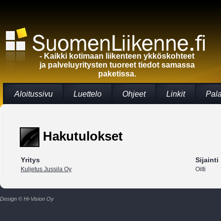
- Kaikki kotimaan liikenteen ykköskohteet
ja palveluyritysten tuoreet tiedot samassa
paketissa.
Aloitussivu
Luettelo
Ohjeet
Linkit
Pal
Hakutulokset
Yritys
Sijainti
Kuljetus Jussila Oy
Oitti
Design © Hi-Vision Oy