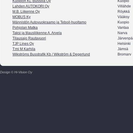
Kuopion KL-Bussilla Oy
Kuopio
Lahden AUTOKORI Oy
Villähde
M.B. Liikenne Oy
Röykkä
MOBUS Ky
Vääksy
Männistön Autovuokraamo ja Teboil-huoltamo
Kuopio
Pohjolan Matka
Vantaa
Taksi ja tilausliikenne A. Arvela
Narva
Tilausajo Rautavuori
Järvenpä
TJP Lines Oy
Helsinki
T:mi M Karhila
Jämsä
Wikströms Busstrafik Kb / Wikström & Degerlund
Bromarv
Design © Hi-Vision Oy