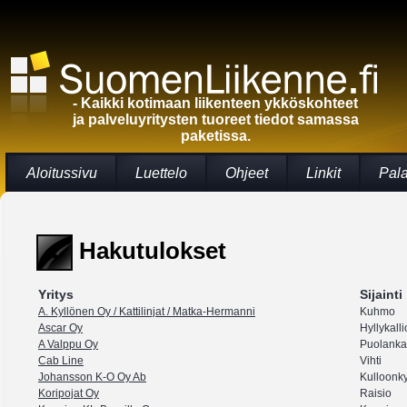
- Kaikki kotimaan liikenteen ykköskohteet
ja palveluyritysten tuoreet tiedot samassa
paketissa.
Aloitussivu
Luettelo
Ohjeet
Linkit
Pal
Hakutulokset
Yritys
Sijainti
A. Kyllönen Oy / Kattilinjat / Matka-Hermanni
Kuhmo
Ascar Oy
Hyllykalli
A Valppu Oy
Puolanka
Cab Line
Vihti
Johansson K-O Oy Ab
Kulloonk
Koripojat Oy
Raisio