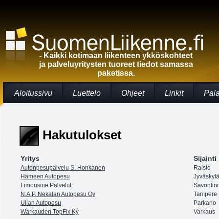
- Kaikki kotimaan liikenteen ykköskohteet
ja palveluyritysten tuoreet tiedot samassa
paketissa.
Aloitussivu
Luettelo
Ohjeet
Linkit
Pal
Hakutulokset
Yritys
Sijainti
Autonpesupalvelu S. Honkanen
Raisio
Hämeen Autopesu
Jyväskyl
Limousine Palvelut
Savonlin
N.A.P. Nekalan Autopesu Oy
Tampere
Ullan Autopesu
Parkano
Warkauden TopFix Ky
Varkaus