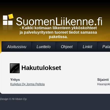
- Kaikki kotimaan liikenteen ykköskohteet
ja palveluyritysten tuoreet tiedot samassa
paketissa.
Aloitussivu
Luettelo
Ohjeet
Linkit
Pal
Hakutulokset
Yritys
Sijainti
Kuljetus Oy Jorma Peltola
Haarajok
Design © Hi-Vision Oy