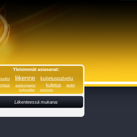
Yleisimmät asiasanat:
liikenne
kuljetuspalvelu
huolto
kuljetus
auto
orjaus
autokorjaamo
kuljetusliike
autohuolto
Liikenteessä mukana: