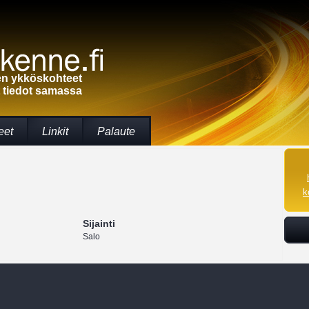
een ykköskohteet
t tiedot samassa
eet
Linkit
Palaute
k
Sijainti
Salo