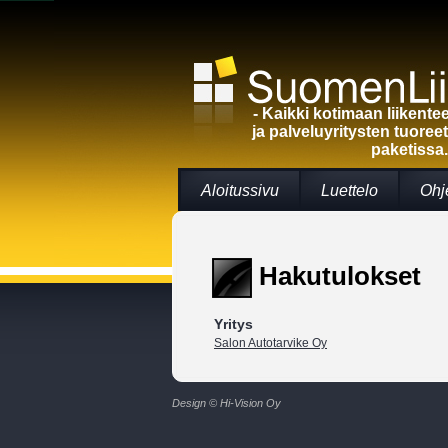
- Kaikki kotimaan liikent
ja palveluyritysten tuoree
paketissa.
Aloitussivu
Luettelo
Ohj
Hakutulokset
Yritys
Salon Autotarvike Oy
Design © Hi-Vision Oy